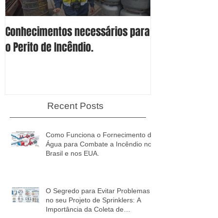
Conhecimentos necessários para
Conheça os 4 S
o Perito de Incêndio.
Proteção Espec
Líquidos Combu
Inflamáveis.
Recent Posts
Como Funciona o Fornecimento de
Água para Combate a Incêndio no
Brasil e nos EUA.
O Segredo para Evitar Problemas
no seu Projeto de Sprinklers: A
Importância da Coleta de