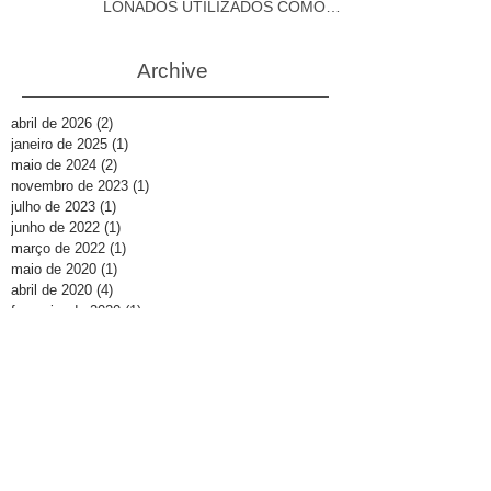
LONADOS UTILIZADOS COMO
DEPÓSITOS
Archive
abril de 2026
(2)
2 posts
janeiro de 2025
(1)
1 post
maio de 2024
(2)
2 posts
novembro de 2023
(1)
1 post
julho de 2023
(1)
1 post
junho de 2022
(1)
1 post
março de 2022
(1)
1 post
maio de 2020
(1)
1 post
abril de 2020
(4)
4 posts
fevereiro de 2020
(1)
1 post
dezembro de 2019
(2)
2 posts
outubro de 2019
(1)
1 post
setembro de 2019
(5)
5 posts
agosto de 2019
(3)
3 posts
julho de 2019
(4)
4 posts
junho de 2019
(2)
2 posts
abril de 2019
(1)
1 post
janeiro de 2019
(3)
3 posts