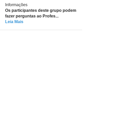
Informações
Os participantes deste grupo podem
fazer perguntas ao Profes
...
Leia Mais
Todas as informações neste site são de
responsabilidade de:
Nome da Empresa: Silmar da Silva Sendin
CNPJ/CPF:
080.691.388-66
Telefone:
+14073165450
professor@silmarsendin.com
Endereço Comercial: Rua Américo Vespúcio,
461 - São Luiz
Piracicaba - SP - CEP
13.405-374
Data estimada de entrega dos produtos: 7 dias
úteis!
Política dos Serviços