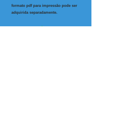
formato pdf para impressão pode ser
adquirida separadamente.
Todas as informações neste site são de
responsabilidade de:
Nome da Empresa: Silmar da Silva Sendin
CNPJ/CPF:
080.691.388-66
Telefone:
+14073165450
professor@silmarsendin.com
Endereço Comercial: Rua Américo Vespúcio,
461 - São Luiz
Piracicaba - SP - CEP
13.405-374
Data estimada de entrega dos produtos: 7 dias
úteis!
Política dos Serviços
© 2015 por silmar sendin