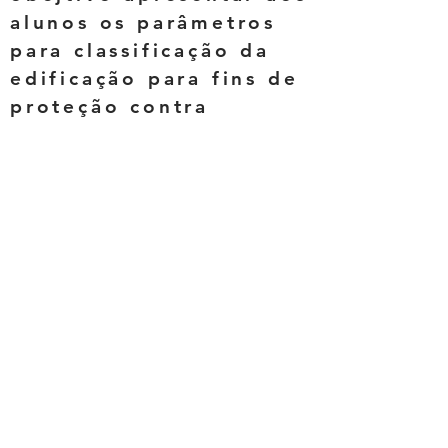
alunos os parâmetros
para classificação da
edificação para fins de
proteção contra
incêndio.
Todas as informações neste site são de
responsabilidade de:
Nome da Empresa: Silmar da Silva Sendin
CNPJ/CPF:
080.691.388-66
Telefone:
+14073165450
professor@silmarsendin.com
Endereço Comercial: Rua Américo Vespúcio,
461 - São Luiz
Piracicaba - SP - CEP
13.405-374
Data estimada de entrega dos produtos: 7 dias
úteis!
Política dos Serviços