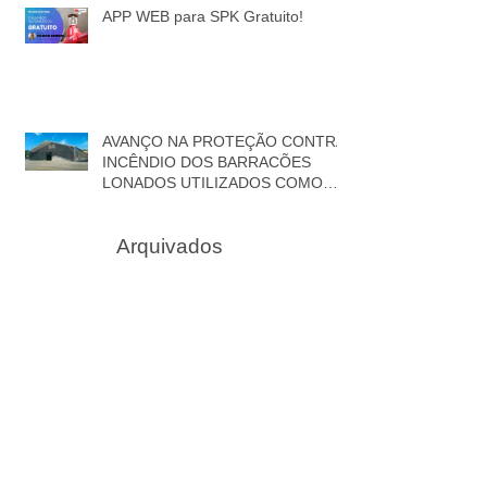
APP WEB para SPK Gratuito!
AVANÇO NA PROTEÇÃO CONTRA
INCÊNDIO DOS BARRACÕES
LONADOS UTILIZADOS COMO
DEPÓSITOS
Arquivados
abril de 2026
(2)
2 posts
janeiro de 2025
(1)
1 post
maio de 2024
(2)
2 posts
novembro de 2023
(1)
1 post
julho de 2023
(1)
1 post
junho de 2022
(1)
1 post
março de 2022
(1)
1 post
maio de 2020
(1)
1 post