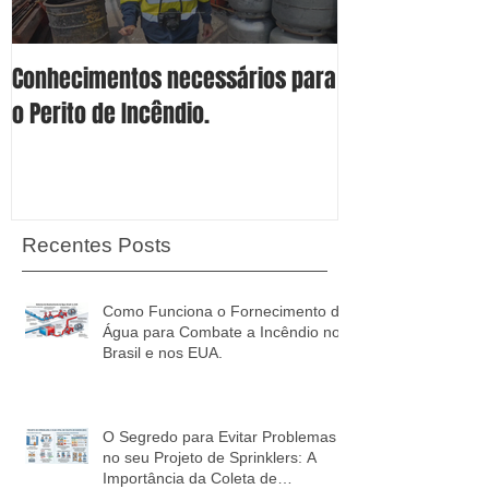
Conhecimentos necessários para
Conheça os 4 S
o Perito de Incêndio.
Proteção Espec
Líquidos Combu
Inflamáveis.
Recentes Posts
Como Funciona o Fornecimento de
Água para Combate a Incêndio no
Brasil e nos EUA.
O Segredo para Evitar Problemas