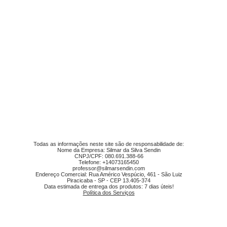
Todas as informações neste site são de responsabilidade de:
Nome da Empresa: Silmar da Silva Sendin
CNPJ/CPF: 080.691.388-66
Telefone: +14073165450
professor@silmarsendin.com
Endereço Comercial: Rua Américo Vespúcio, 461 - São Luiz
Piracicaba - SP - CEP 13.405-374
Data estimada de entrega dos produtos: 7 dias úteis!
Política dos Serviços