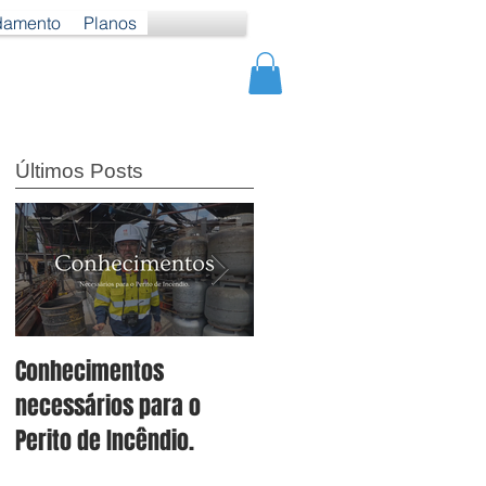
damento
Planos
Últimos Posts
Conhecimentos
Conheça os 4 Sistemas
necessários para o
de Proteção Específicos
Perito de Incêndio.
para Líquidos
Combustíveis e