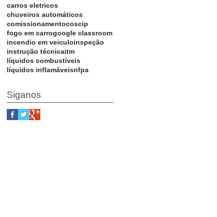
carros eletricos
chuveiros automáticos
comissionamento
coscip
fogo em carro
google classroom
incendio em veiculo
inspeção
instrução técnica
itm
líquidos combustíveis
líquidos inflamáveis
nfpa
Siganos