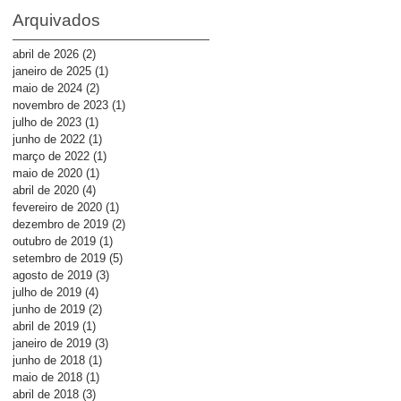
DEPÓSITOS
Arquivados
abril de 2026
(2)
2 posts
janeiro de 2025
(1)
1 post
maio de 2024
(2)
2 posts
novembro de 2023
(1)
1 post
julho de 2023
(1)
1 post
junho de 2022
(1)
1 post
março de 2022
(1)
1 post
maio de 2020
(1)
1 post
abril de 2020
(4)
4 posts
fevereiro de 2020
(1)
1 post
dezembro de 2019
(2)
2 posts
outubro de 2019
(1)
1 post
setembro de 2019
(5)
5 posts
agosto de 2019
(3)
3 posts
julho de 2019
(4)
4 posts
junho de 2019
(2)
2 posts
abril de 2019
(1)
1 post
janeiro de 2019
(3)
3 posts
junho de 2018
(1)
1 post
maio de 2018
(1)
1 post
abril de 2018
(3)
3 posts