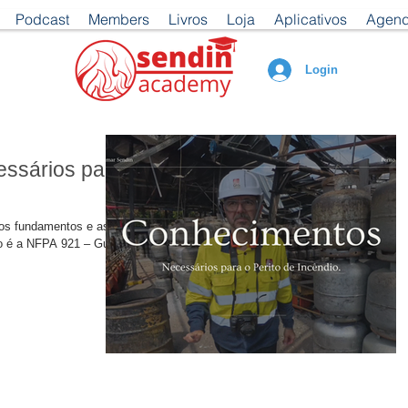
Podcast
Members
Livros
Loja
Aplicativos
Agen
Login
ssários para
os fundamentos e as
io é a NFPA 921 – Guia