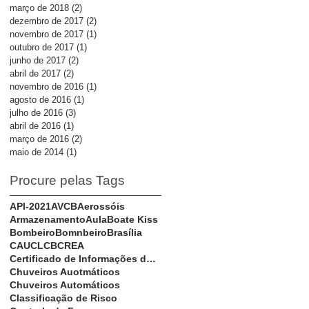
março de 2018
(2)
2 posts
dezembro de 2017
(2)
2 posts
novembro de 2017
(1)
1 post
outubro de 2017
(1)
1 post
junho de 2017
(2)
2 posts
abril de 2017
(2)
2 posts
novembro de 2016
(1)
1 post
agosto de 2016
(1)
1 post
julho de 2016
(3)
3 posts
abril de 2016
(1)
1 post
março de 2016
(2)
2 posts
maio de 2014
(1)
1 post
Procure pelas Tags
API-2021
AVCB
Aerossóis
Armazenamento
Aula
Boate Kiss
Bombeiro
Bomnbeiro
Brasília
CAU
CLCB
CREA
Certificado de Informações do Proprietário
Chuveiros Auotmáticos
Chuveiros Automáticos
Classificação de Risco