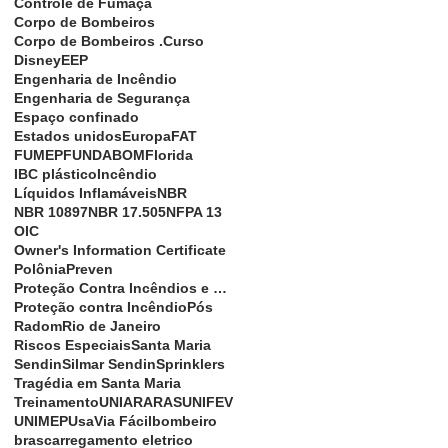
Controle de Fumaça
Corpo de Bombeiros
Corpo de Bombeiros .
Curso
Disney
EEP
Engenharia de Incêndio
Engenharia de Segurança
Espaço confinado
Estados unidos
Europa
FAT
FUMEP
FUNDABOM
Florida
IBC plástico
Incêndio
Líquidos Inflamáveis
NBR
NBR 10897
NBR 17.505
NFPA 13
OIC
Owner's Information Certificate
Polônia
Preven
Proteção Contra Incêndios e Explosões
Proteção contra Incêndio
Pós
Radom
Rio de Janeiro
Riscos Especiais
Santa Maria
Sendin
Silmar Sendin
Sprinklers
Tragédia em Santa Maria
Treinamento
UNIARARAS
UNIFEV
UNIMEP
Usa
Via Fácil
bombeiro
bras
carregamento eletrico