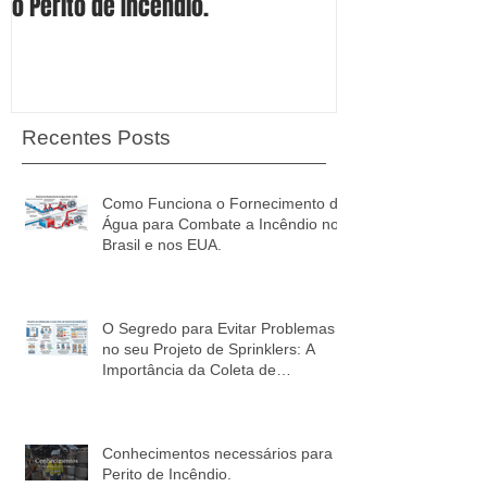
Conhecimentos necessários para
Conheça os 4 S
o Perito de Incêndio.
Proteção Espec
Líquidos Combu
Inflamáveis.
Recentes Posts
Como Funciona o Fornecimento de
Água para Combate a Incêndio no
Brasil e nos EUA.
O Segredo para Evitar Problemas
no seu Projeto de Sprinklers: A
Importância da Coleta de
Informações!