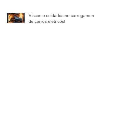
Riscos e cuidados no carregamento
de carros elétricos!
Não pode armazenar Líquido
Inflamável em IBC Plástico
Proteçao contra incêndio em hotel
em Orlando - Florida!
II Semana Nacional da Engenharia