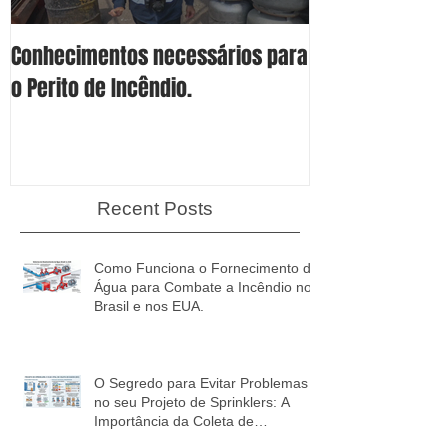
Conhecimentos necessários para
Conheça os 4 S
o Perito de Incêndio.
Proteção Espec
Líquidos Combu
Inflamáveis.
Recent Posts
Como Funciona o Fornecimento de
Água para Combate a Incêndio no
Brasil e nos EUA.
O Segredo para Evitar Problemas
no seu Projeto de Sprinklers: A
Importância da Coleta de
Informações!