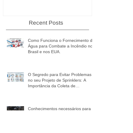
Inflamáveis.
Recent Posts
Como Funciona o Fornecimento de
Água para Combate a Incêndio no
Brasil e nos EUA.
O Segredo para Evitar Problemas
no seu Projeto de Sprinklers: A
Importância da Coleta de
Informações!
Conhecimentos necessários para o
Perito de Incêndio.